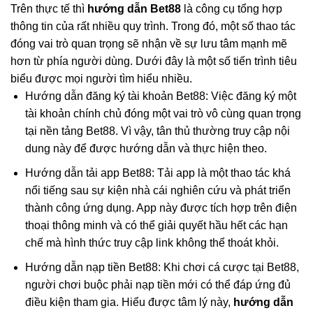
Trên thực tế thì
hướng dẫn Bet88
là công cụ tổng hợp
thông tin của rất nhiều quy trình. Trong đó, một số thao tác
đóng vai trò quan trọng sẽ nhận về sự lưu tâm mạnh mẽ
hơn từ phía người dùng. Dưới đây là một số tiến trình tiêu
biểu được mọi người tìm hiểu nhiều.
Hướng dẫn đăng ký tài khoản Bet88: Việc đăng ký một
tài khoản chính chủ đóng một vai trò vô cùng quan trọng
tại nền tảng Bet88. Vì vậy, tân thủ thường truy cập nội
dung này để được hướng dẫn và thực hiện theo.
Hướng dẫn tải app Bet88: Tải app là một thao tác khá
nổi tiếng sau sự kiện nhà cái nghiên cứu và phát triển
thành công ứng dụng. App này được tích hợp trên điện
thoại thông minh và có thể giải quyết hầu hết các hạn
chế mà hình thức truy cập link không thể thoát khỏi.
Hướng dẫn nạp tiền Bet88: Khi chơi cá cược tại Bet88,
người chơi buộc phải nạp tiền mới có thể đáp ứng đủ
điều kiện tham gia. Hiểu được tâm lý này,
hướng dẫn