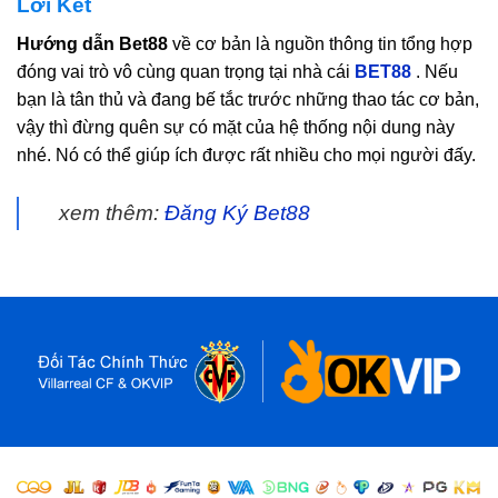
Lời Kết
Hướng dẫn Bet88
về cơ bản là nguồn thông tin tổng hợp
đóng vai trò vô cùng quan trọng tại nhà cái
BET88
. Nếu
bạn là tân thủ và đang bế tắc trước những thao tác cơ bản,
vậy thì đừng quên sự có mặt của hệ thống nội dung này
nhé. Nó có thể giúp ích được rất nhiều cho mọi người đấy.
xem thêm:
Đăng Ký Bet88