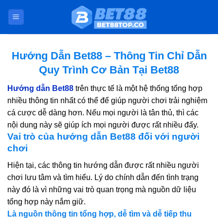
Skip
to
content
Hướng Dẫn Bet88 – Thông Tin Chỉ Dẫn
Quy Trình Cơ Bản Tại Bet88
Hướng dẫn Bet88
trên thực tế là một hệ thống tổng hợp
nhiều thông tin nhất có thể để giúp người chơi trải nghiệm
cá cược dễ dàng hơn. Nếu mọi người là tân thủ, thì các
nội dung này sẽ giúp ích mọi người được rất nhiều đấy.
Vai trò của hướng dẫn Bet88 đối với người
chơi
Hiện tại, các thông tin hướng dẫn được rất nhiều người
chơi lưu tâm và tìm hiểu. Lý do chính dẫn đến tình trạng
này đó là vì những vai trò quan trọng mà nguồn dữ liệu
tổng hợp này nắm giữ.
Là nguồn thông tin tổng hợp, dễ tìm và dễ tiếp thu