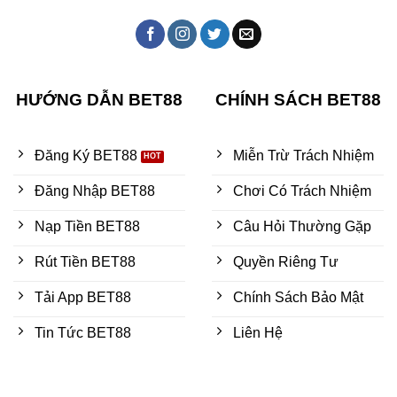
HƯỚNG DẪN BET88
CHÍNH SÁCH BET88
Đăng Ký BET88
Miễn Trừ Trách Nhiệm
Đăng Nhập BET88
Chơi Có Trách Nhiệm
Nạp Tiền BET88
Câu Hỏi Thường Gặp
Rút Tiền BET88
Quyền Riêng Tư
Tải App BET88
Chính Sách Bảo Mật
Tin Tức BET88
Liên Hệ