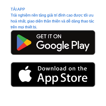
TẢI APP
Trải nghiệm nền tảng giải trí đỉnh cao được tối ưu
hoá nhất, giao diện thân thiện và dễ dàng thao tác
trên mọi thiết bị.