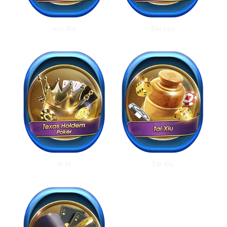
xóc đĩa
Bài cào
Xì tố
Tài Xỉu