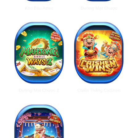
Kho Báu Aztec
Đường Mạt Chược
Đường Mạt Chược 2
Chiến Thắng CaiShen