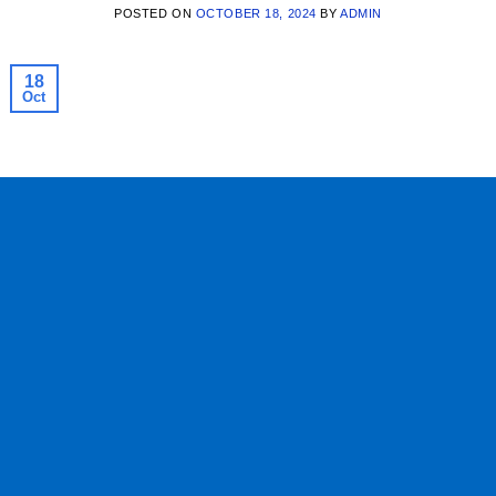
POSTED ON
OCTOBER 18, 2024
BY
ADMIN
18
Oct
Roulette Bet88 – Đằng sau những vòng quay may mắn là
cả một hệ thống chiến thuật sâu sắc. Tựa game không chỉ
đơn thuần là trò chơi chỉ dựa vào mỗi vận may mà còn đòi
hỏi người chơi phải có những tính toán kỹ lưỡng và sự
hiểu biết sâu sắc về nguyên […]
CONTINUE READING
→